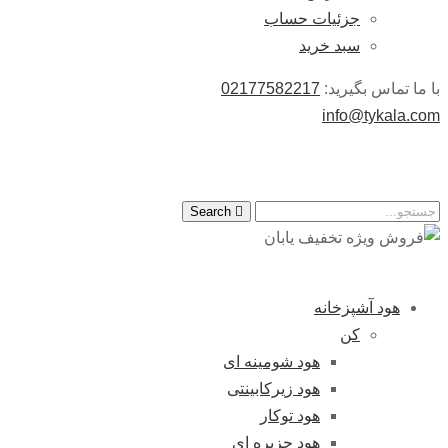
جزئیات حساب
سبد خرید
با ما تماس بگیرید:
02177582217
info@tykala.com
Search
هود آشپزخانه
کن
هود شومینه ای
هود زیرکابینتی
هود توکار
هود جزیره ای