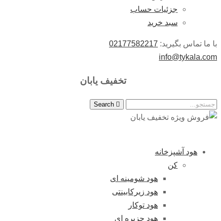
جزئیات حساب
سبد خرید
با ما تماس بگیرید:
02177582217
info@tykala.com
تخفیف یابان
Search
هود آشپزخانه
کن
هود شومینه ای
هود زیرکابینتی
هود توکار
هود جزیره ای