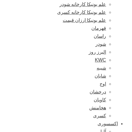
علم یونیکا کارخانه شودر
علم یونیکا کارخانه کسری
علم یونیکا ارزان قیمت
قهرمان
راسان
شودر
البرز روز
KWC
شیبه
شایان
اوج
درخشان
کاویان
هخامنش
کسری
اکسسوری
آلبا