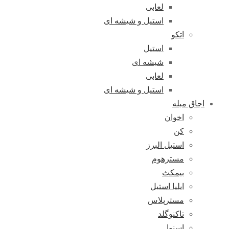
لعابی
استیل و شیشه ای
اتکو
استیل
شیشه ای
لعابی
استیل و شیشه ای
اجاق مبله
اخوان
کن
استیل البرز
مسترهوم
بیمکث
ایلیا استیل
مسترپلاس
تاکنوگلد
اسنوا