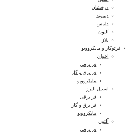
درخشان
دیموند
داتیس
آلتون
بلاز
فرتوکار و مایکروویو
اخوان
فر برقی
فر برق و گاز
مایکروویو
استیل البرز
فر برقی
فر برق و گاز
مایکروویو
آلتون
فر برقی