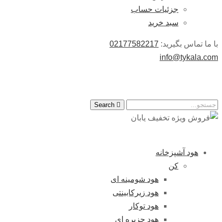
جزئیات حساب
سبد خرید
با ما تماس بگیرید:
02177582217
info@tykala.com
Search
هود آشپزخانه
کن
هود شومینه ای
هود زیرکابینتی
هود توکار
هود جزیره ای