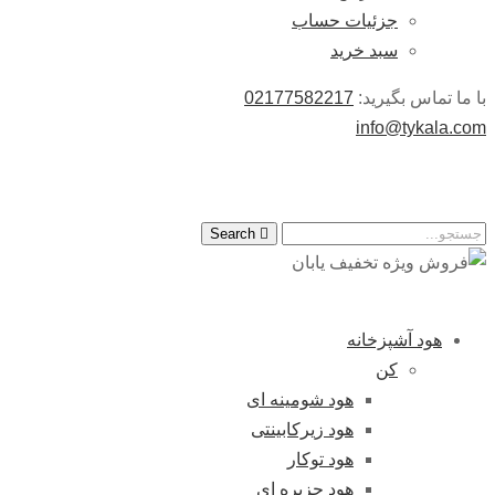
جزئیات حساب
سبد خرید
با ما تماس بگیرید:
02177582217
info@tykala.com
Search
هود آشپزخانه
کن
هود شومینه ای
هود زیرکابینتی
هود توکار
هود جزیره ای