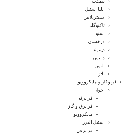
بیمکث
ایلیا استیل
مسترپلاس
تاکنوگلد
اسنوا
درخشان
دیموند
داتیس
آلتون
بلاز
فرتوکار و مایکروویو
اخوان
فر برقی
فر برق و گاز
مایکروویو
استیل البرز
فر برقی