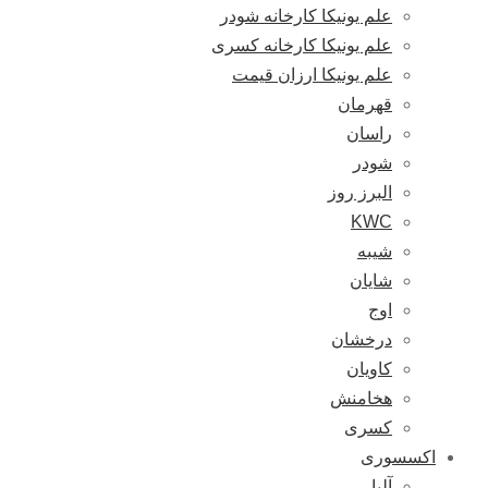
علم یونیکا کارخانه شودر
علم یونیکا کارخانه کسری
علم یونیکا ارزان قیمت
قهرمان
راسان
شودر
البرز روز
KWC
شیبه
شایان
اوج
درخشان
کاویان
هخامنش
کسری
اکسسوری
آلبا