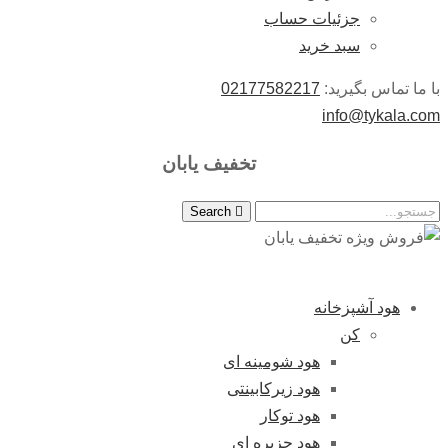
جزئیات حساب
سبد خرید
با ما تماس بگیرید:
02177582217
info@tykala.com
تخفیف یابان
Search
هود آشپزخانه
کن
هود شومینه ای
هود زیرکابینتی
هود توکار
هود جزیره ای