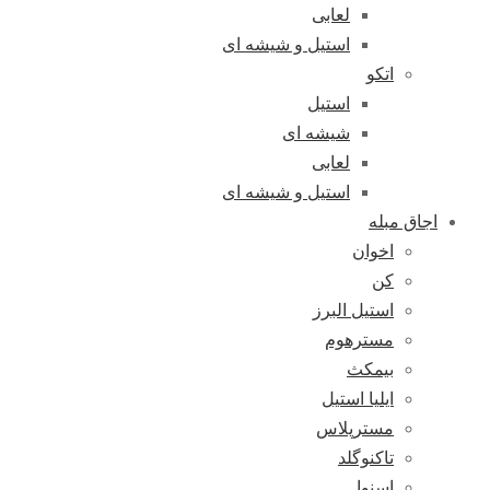
لعابی
استیل و شیشه ای
اتکو
استیل
شیشه ای
لعابی
استیل و شیشه ای
اجاق مبله
اخوان
کن
استیل البرز
مسترهوم
بیمکث
ایلیا استیل
مسترپلاس
تاکنوگلد
اسنوا