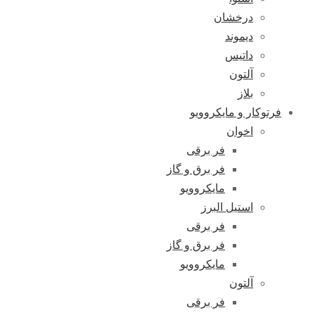
درخشان
دیموند
داتیس
آلتون
بلاز
فرتوکار و مایکروویو
اخوان
فر برقی
فر برق و گاز
مایکروویو
استیل البرز
فر برقی
فر برق و گاز
مایکروویو
آلتون
فر برقی