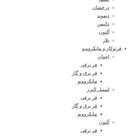
درخشان
دیموند
داتیس
آلتون
بلاز
فرتوکار و مایکروویو
اخوان
فر برقی
فر برق و گاز
مایکروویو
استیل البرز
فر برقی
فر برق و گاز
مایکروویو
آلتون
فر برقی