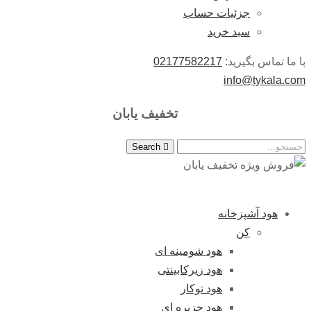
جزئیات حساب
سبد خرید
با ما تماس بگیرید:
02177582217
info@tykala.com
تخفیف یابان
Search
هود آشپزخانه
کن
هود شومینه ای
هود زیرکابینتی
هود توکار
هود جزیره ای