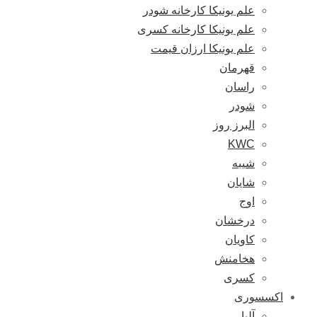
علم یونیکا کارخانه شودر
علم یونیکا کارخانه کسری
علم یونیکا ارزان قیمت
قهرمان
راسان
شودر
البرز روز
KWC
شیبه
شایان
اوج
درخشان
کاویان
هخامنش
کسری
اکسسوری
آلبا