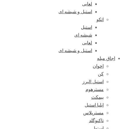
لعابی
استیل و شیشه ای
اتکو
استیل
شیشه ای
لعابی
استیل و شیشه ای
اجاق مبله
اخوان
کن
استیل البرز
مسترهوم
بیمکث
ایلیا استیل
مسترپلاس
تاکنوگلد
اسنوا