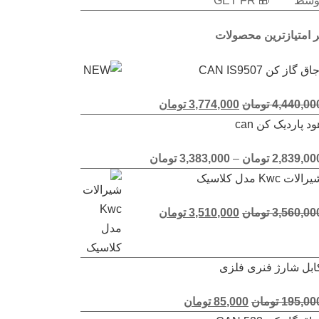
سط * * * 🎁 GET FR*
ز
ر امتیازترین محصولات
اق گاز کن CAN IS9507
متیاز
5.00
4,440,00
تومان
3,774,000
تومان
 5
ود پاردیک کن can
متیاز
5.00
2,839,00
تومان
–
3,383,000
تومان
 5
رالات Kwc مدل کلاسیک
متیاز
5.00
3,560,00
تومان
3,510,000
تومان
 5
ابل شارژ فنری فلزی
متیاز
5.00
195,00
تومان
85,000
تومان
 5