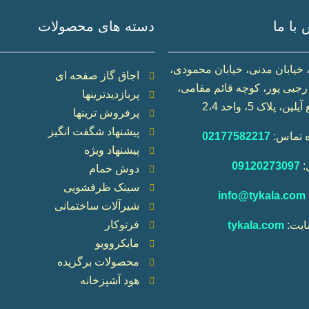
با ما
دسته های محصولات
 خیابان مدنی، خیابان محمودی،
اجاق گاز صفحه ای
جبی پور، کوچه قائم مقامی،
پربازدیدترینها
ن، پلاک 5، واحد 2،4
پرفروش ترینها
پیشنهاد شگفت انگیز
 تماس:
02177582217
پیشنهاد ویژه
:
09120273097
دوش حمام
سینک ظرفشویی
info@tykala.com
شیرآلات ساختمانی
فرتوکار
یت:
tykala.com
مایکروویو
محصولات برگزیده
هود آشپزخانه