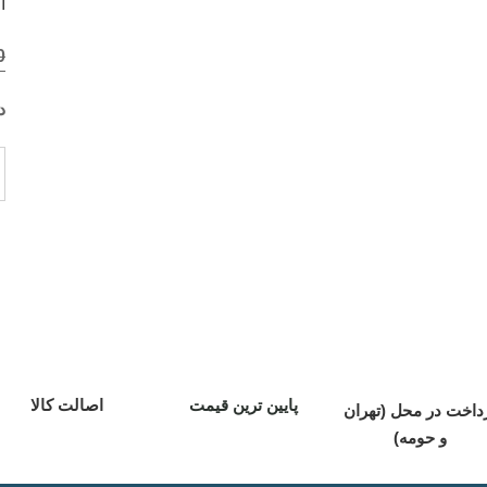
اج
ا
0
از
د
پایین ترین قیمت
اصالت کالا
داخت در محل (تهران
و حومه)