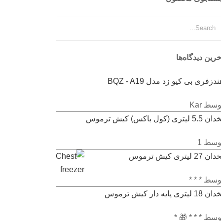
خرین دیدگاه‌ها
ندزفری بی کیو زد مدل BQZ - A19
متیاز
5
از 5
وسط Kar
 5.5 لیتری (کول باکس) کیش ترموس
متیاز
وسط 1
ان 27 لیتری کیش ترموس
ز
متیاز
وسط * * *
ن 18 لیتری پایه دار کیش ترموس
ز
متیاز
وسط * * * 🎁 *