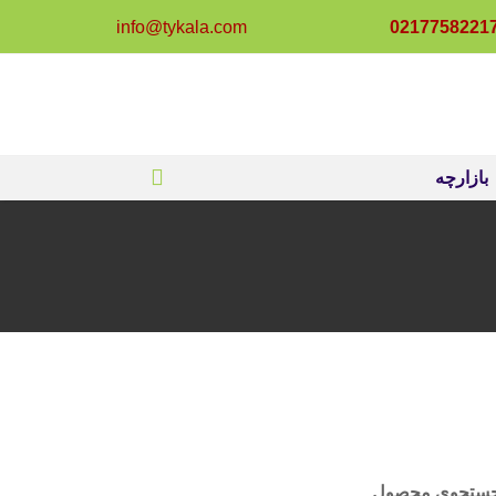
info@tykala.com
0217758221
بازارچه
ستجوی محصول