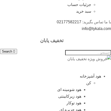
جزئیات حساب
سبد خرید
با ما تماس بگیرید:
02177582217
info@tykala.com
تخفیف یابان
Search
هود آشپزخانه
کن
هود شومینه ای
هود زیرکابینتی
هود توکار
هود جزیره ای