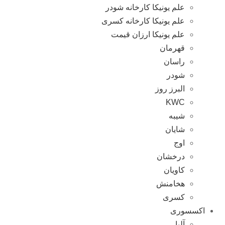
علم یونیکا کارخانه شودر
علم یونیکا کارخانه کسری
علم یونیکا ارزان قیمت
قهرمان
راسان
شودر
البرز روز
KWC
شیبه
شایان
اوج
درخشان
کاویان
هخامنش
کسری
اکسسوری
آلبا