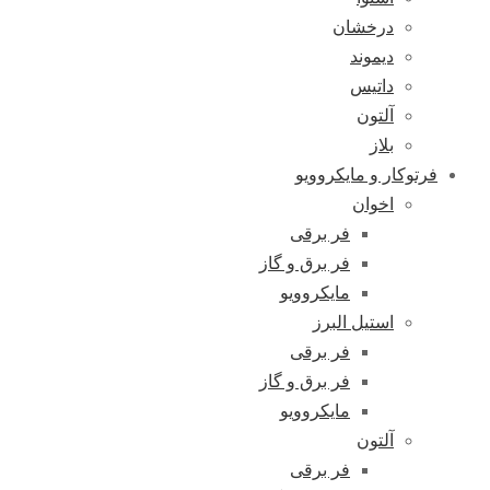
درخشان
دیموند
داتیس
آلتون
بلاز
فرتوکار و مایکروویو
اخوان
فر برقی
فر برق و گاز
مایکروویو
استیل البرز
فر برقی
فر برق و گاز
مایکروویو
آلتون
فر برقی