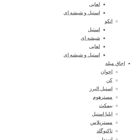
لعابی
استیل و شیشه ای
اتکو
استیل
شیشه ای
لعابی
استیل و شیشه ای
اجاق مبله
اخوان
کن
استیل البرز
مسترهوم
بیمکث
ایلیا استیل
مسترپلاس
تاکنوگلد
اسنوا