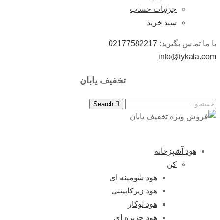
جزئیات حساب
سبد خرید
با ما تماس بگیرید:
02177582217
info@tykala.com
تخفیف یابان
Search
هود آشپزخانه
کن
هود شومینه ای
هود زیرکابینتی
هود توکار
هود جزیره ای