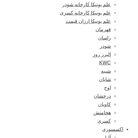
علم یونیکا کارخانه شودر
علم یونیکا کارخانه کسری
علم یونیکا ارزان قیمت
قهرمان
راسان
شودر
البرز روز
KWC
شیبه
شایان
اوج
درخشان
کاویان
هخامنش
کسری
اکسسوری
آلبا