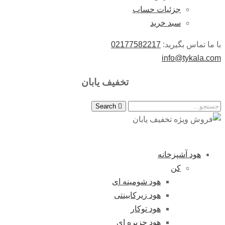
جزئیات حساب
سبد خرید
با ما تماس بگیرید:
02177582217
info@tykala.com
تخفیف یابان
Search
هود آشپزخانه
کن
هود شومینه ای
هود زیرکابینتی
هود توکار
هود جزیره ای