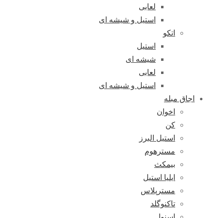
لعابی
استیل و شیشه ای
اتکو
استیل
شیشه ای
لعابی
استیل و شیشه ای
اجاق مبله
اخوان
کن
استیل البرز
مسترهوم
بیمکث
ایلیا استیل
مسترپلاس
تاکنوگلد
اسنوا