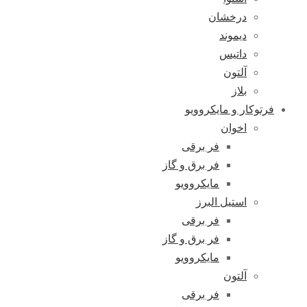
درخشان
دیموند
داتیس
آلتون
بلاز
فرتوکار و مایکروویو
اخوان
فر برقی
فر برق و گاز
مایکروویو
استیل البرز
فر برقی
فر برق و گاز
مایکروویو
آلتون
فر برقی