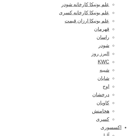
علم یونیکا کارخانه شودر
علم یونیکا کارخانه کسری
علم یونیکا ارزان قیمت
قهرمان
راسان
شودر
البرز روز
KWC
شیبه
شایان
اوج
درخشان
کاویان
هخامنش
کسری
اکسسوری
آلبا