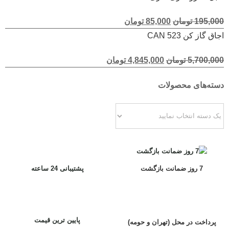
امتیاز
5.00
195,000
تومان
85,000
تومان
از 5
اجاق گاز کن CAN 523
امتیاز
5.00
5,700,000
تومان
4,845,000
تومان
از 5
دسته‌های محصولات
7 روز ضمانت بازگشت
پشتیبانی 24 ساعته
پایین ترین قیمت
پرداخت در محل (تهران و حومه)