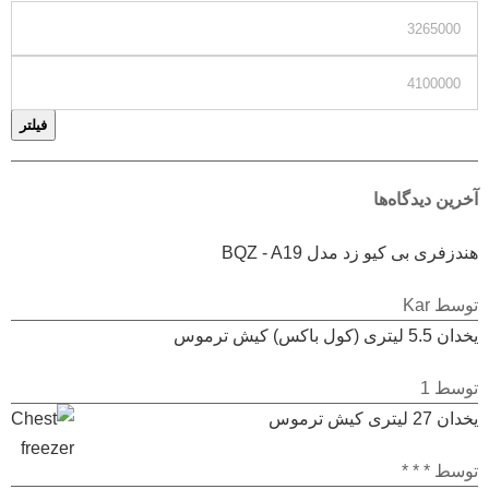
فیلتر
آخرین دیدگاه‌ها
هندزفری بی کیو زد مدل BQZ - A19
امتیاز
5
از 5
توسط Kar
یخدان 5.5 لیتری (کول باکس) کیش ترموس
امتیاز
توسط 1
1
یخدان 27 لیتری کیش ترموس
از
5
امتیاز
توسط * * *
1