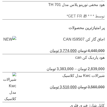
1
هود مخفی تورینو پلاس مدل TH 701
از
5
امتیاز
توسط * * * 🎁 GET FR*
1
از
5
پر امتیازترین محصولات
اجاق گاز کن CAN IS9507
امتیاز
5.00
4,440,000
تومان
3,774,000
تومان
از 5
هود پاردیک کن can
امتیاز
5.00
2,839,000
تومان
–
3,383,000
تومان
از 5
شیرالات Kwc مدل کلاسیک
امتیاز
5.00
3,560,000
تومان
3,510,000
تومان
از 5
کابل شارژ فنری فلزی