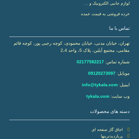
لوازم جانبی الکترونیک و …
خرده فروشی به قیمت عمده
تماس با ما
تهران، خیابان مدنی، خیابان محمودی، کوچه رجبی پور، کوچه قائم
مقامی، مجتمع آیلین، پلاک 5، واحد 2،4
شماره تماس:
02177582217
موبایل:
09120273097
ایمیل:
info@tykala.com
وب سایت:
tykala.com
دسته های محصولات
اجاق گاز صفحه ای
پربازدیدترینها