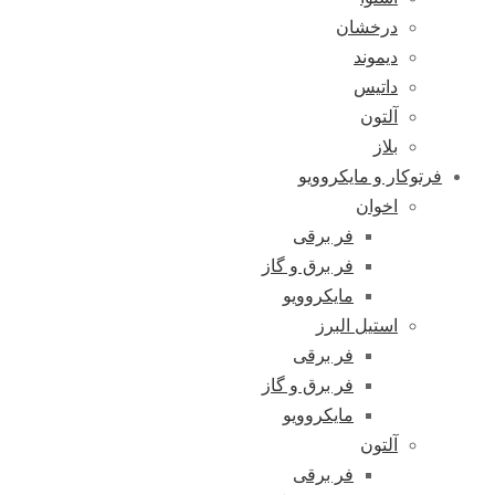
درخشان
دیموند
داتیس
آلتون
بلاز
فرتوکار و مایکروویو
اخوان
فر برقی
فر برق و گاز
مایکروویو
استیل البرز
فر برقی
فر برق و گاز
مایکروویو
آلتون
فر برقی