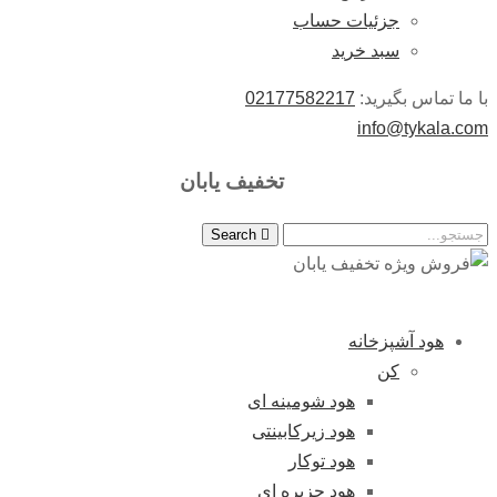
جزئیات حساب
سبد خرید
با ما تماس بگیرید:
02177582217
info@tykala.com
تخفیف یابان
Search
هود آشپزخانه
کن
هود شومینه ای
هود زیرکابینتی
هود توکار
هود جزیره ای