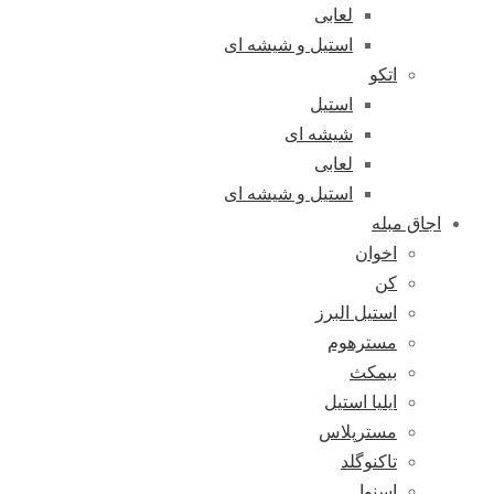
لعابی
استیل و شیشه ای
اتکو
استیل
شیشه ای
لعابی
استیل و شیشه ای
اجاق مبله
اخوان
کن
استیل البرز
مسترهوم
بیمکث
ایلیا استیل
مسترپلاس
تاکنوگلد
اسنوا