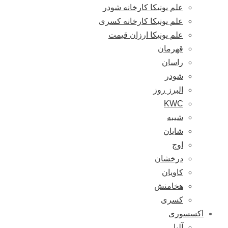
علم یونیکا کارخانه شودر
علم یونیکا کارخانه کسری
علم یونیکا ارزان قیمت
قهرمان
راسان
شودر
البرز روز
KWC
شیبه
شایان
اوج
درخشان
کاویان
هخامنش
کسری
اکسسوری
آلبا