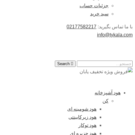
جزئیات حساب
سبد خرید
با ما تماس بگیرید:
02177582217
info@tykala.com
Search
هود آشپزخانه
کن
هود شومینه ای
هود زیرکابینتی
هود توکار
هود جزیره ای