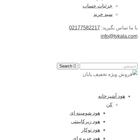
جزئیات حساب
سبد خرید
با ما تماس بگیرید:
02177582217
info@tykala.com
Search
هود آشپزخانه
کن
هود شومینه ای
هود زیرکابینتی
هود توکار
هود جزیره ای